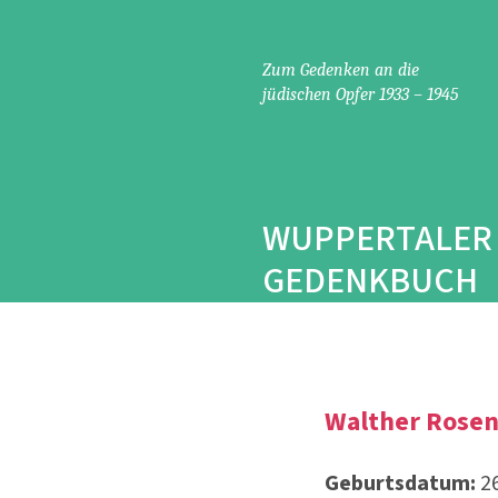
Zum Gedenken an die
Grusswort
jüdischen Opfer 1933 – 1945
Der Oberbürgermeister
Der Trägerverein
Das Gedenkbuch
WUPPERTALER
Intention und Recherche
Historische Einführung
GEDENKBUCH
Rückblick
Judenverfolgung
Jüdische Reaktionen
Deportationen
Walther Rosen
Kontakt
Geburtsdatum:
2