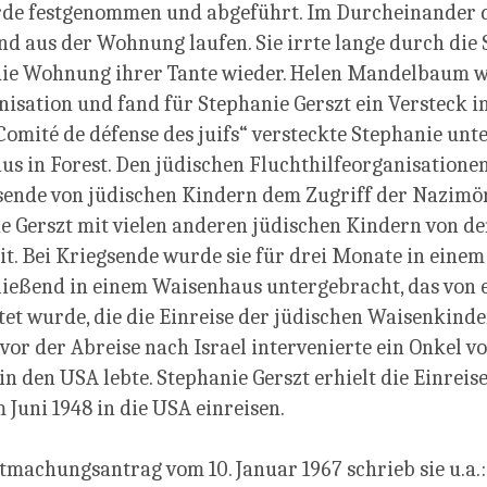
urde festgenommen und abgeführt. Im Durcheinander 
nd aus der Wohnung laufen. Sie irrte lange durch die
die Wohnung ihrer Tante wieder. Helen Mandelbaum w
nisation und fand für Stephanie Gerszt ein Versteck i
omité de défense des juifs“ versteckte Stephanie un
s in Forest. Den jüdischen Fluchthilfeorganisationen
usende von jüdischen Kindern dem Zugriff der Nazimör
 Gerszt mit vielen anderen jüdischen Kindern von den
t. Bei Kriegsende wurde sie für drei Monate in einem
ließend in einem Waisenhaus untergebracht, das von 
tet wurde, die die Einreise der jüdischen Waisenkinde
 vor der Abreise nach Israel intervenierte ein Onkel v
in den USA lebte. Stephanie Gerszt erhielt die Einreis
Juni 1948 in die USA einreisen.
machungsantrag vom 10. Januar 1967 schrieb sie u.a.: 