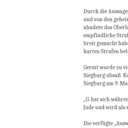
Durch die Aussage
und von den gehei
ahndete das Oberl
empfindliche Straf
breit gemacht habe
harten Strafen bel
Gerszt wurde zu vi
Siegburg absaß. Ku
Siegburg am 9. Mai
„G. hat sich währe
Jude und wird als 
Die verfügte „Aus