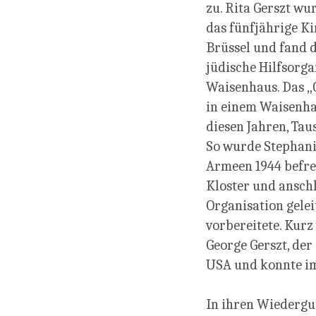
zu. Rita Gerszt w
das fünfjährige Ki
Brüssel und fand 
jüdische Hilfsorga
Waisenhaus. Das „C
in einem Waisenhau
diesen Jahren, Ta
So wurde Stephanie
Armeen 1944 befrei
Kloster und ansch
Organisation gelei
vorbereitete. Kurz
George Gerszt, der 
USA und konnte im 
In ihren Wiedergut