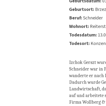
Geburtsdatum:
0
Geburtsort:
Brzez
Beruf:
Schneider
Wohnort:
Reiters
Todesdatum:
13.
Todesort:
Konzent
Izchok Gerszt wurd
Schneider war in P
wanderte er nach D
Dadurch wurde Gers
Landwirtschaft, da
auf und arbeitete 
Firma Wollberg & C