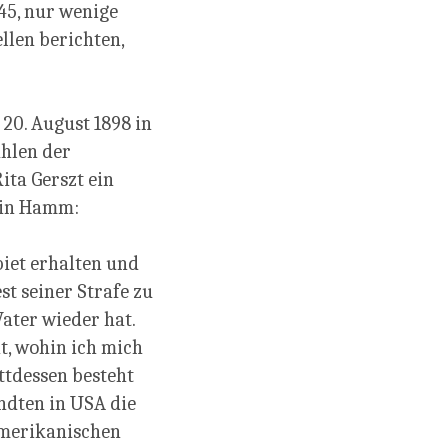
945, nur wenige
llen berichten,
20. August 1898 in
ühlen der
ita Gerszt ein
 in Hamm:
iet erhalten und
st seiner Strafe zu
ter wieder hat.
ht, wohin ich mich
tdessen besteht
ndten in USA die
 Amerikanischen