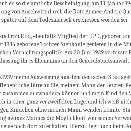
arb er, so die amtliche Bescheinigung, am 13. Januar 1
iung von Auschwitz durch die Rote Armee. Andere Que
e später auf dem Todesmarsch erschossen worden sei.
ts Frau Rita, ebenfalls Mitglied der KPD, geboren am 
t 1936 geborene Tochter Stephanie gerieten in die M
schen Vernichtungspolitik. Am 30. Juni 1939 verfasste R
eilassung ihres Ehemanns an den Generalstaatsanwalt
6.1939 meine Ausweisung aus dem deutschen Staatsgeb
 flehentliche Bitte an Sie, meinem Mann den letzten Re
ir zusammen auswandern können und mein Kind den Va
ch in einer ganz verzweifelten Lage, und ich weiß nic
gen Kindchen ohne meinen Mann wenden könnte. Stat
sung meines Mannes die Möglichkeit, von seinen Verwa
reise nach dort zu erhalten. Hierzu liegt auch beim