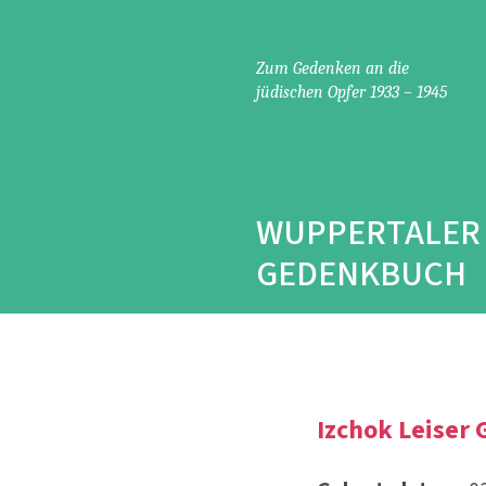
Zum Gedenken an die
Grusswort
jüdischen Opfer 1933 – 1945
Der Oberbürgermeister
Der Trägerverein
Das Gedenkbuch
WUPPERTALER
Intention und Recherche
Historische Einführung
GEDENKBUCH
Rückblick
Judenverfolgung
Jüdische Reaktionen
Deportationen
Izchok Leiser 
Kontakt