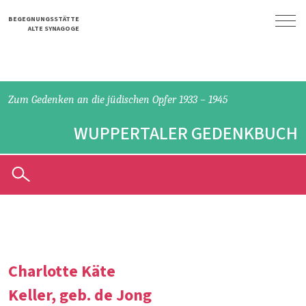
Wuppertaler Gedenkbuch
BEGEGNUNGSSTÄTTE
ALTE SYNAGOGE
Grusswort
Der Oberbürgermeister
Der Trägerverein
Zum Gedenken an die
jüdischen Opfer 1933 – 1945
Das Gedenkbuch
WUPPERTALER GEDENKBUCH
Intention und Recherche
Historische Einführung
Rückblick
Judenverfolgung
Jüdische Reaktionen
Deportationen
Charlotte Käte
Kontakt
Keller, geb. de Jong